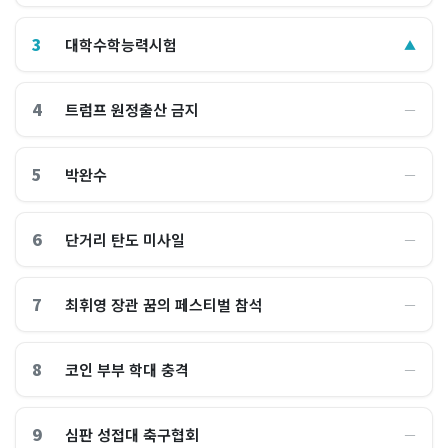
3
대학수학능력시험
▲
4
트럼프 원정출산 금지
―
5
박완수
―
6
단거리 탄도 미사일
―
7
최휘영 장관 꿈의 페스티벌 참석
―
8
코인 부부 학대 충격
―
9
심판 성접대 축구협회
―