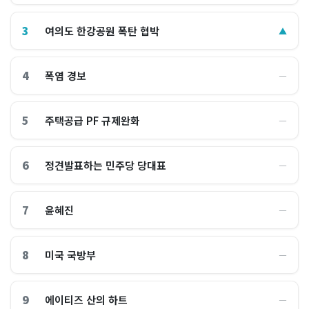
3
여의도 한강공원 폭탄 협박
▲
4
폭염 경보
―
5
주택공급 PF 규제완화
―
6
정견발표하는 민주당 당대표
―
7
윤혜진
―
8
미국 국방부
―
9
에이티즈 산의 하트
―