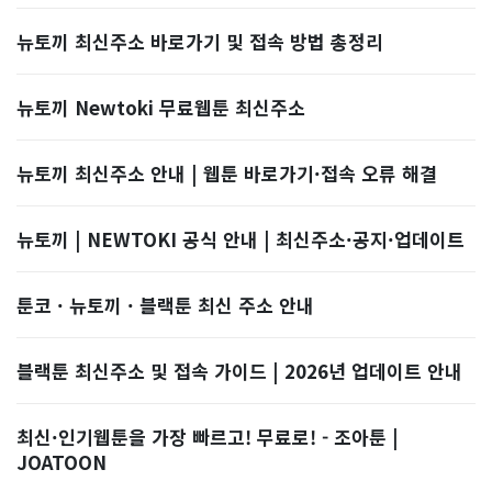
뉴토끼 최신주소 바로가기 및 접속 방법 총정리
뉴토끼 Newtoki 무료웹툰 최신주소
뉴토끼 최신주소 안내 | 웹툰 바로가기·접속 오류 해결
뉴토끼 | NEWTOKI 공식 안내 | 최신주소·공지·업데이트
툰코 · 뉴토끼 · 블랙툰 최신 주소 안내
블랙툰 최신주소 및 접속 가이드 | 2026년 업데이트 안내
최신·인기웹툰을 가장 빠르고! 무료로! - 조아툰 |
JOATOON