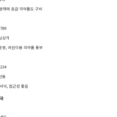
운영하며 응급 의약품도 구비
6789
중심상가
운영, 어린이용 의약품 풍부
1234
선동
 넉넉, 접근성 좋음
약국
3456