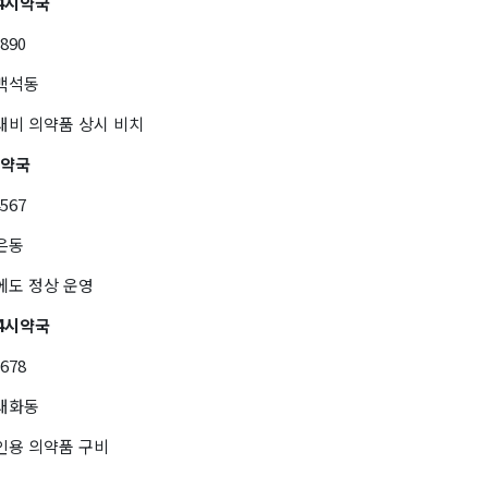
4시약국
7890
 백석동
대비 의약품 상시 비치
간약국
4567
은동
에도 정상 운영
4시약국
5678
 대화동
인용 의약품 구비