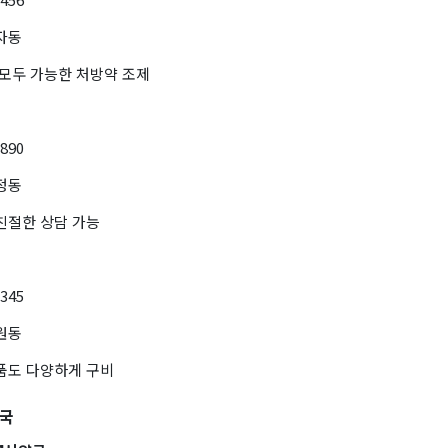
자동
 모두 가능한 처방약 조제
7890
정동
친절한 상담 가능
2345
원동
약품도 다양하게 구비
약국