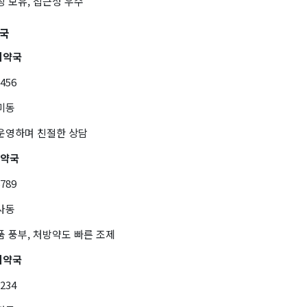
장 보유, 접근성 우수
약국
시약국
3456
미동
 운영하며 친절한 상담
간약국
6789
사동
품 풍부, 처방약도 빠른 조제
시약국
1234