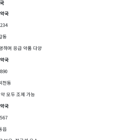
약국
간약국
1234
갈동
운영하며 응급 약품 다양
앙약국
7890
풍덕천동
 약 모두 조제 가능
간약국
4567
동읍