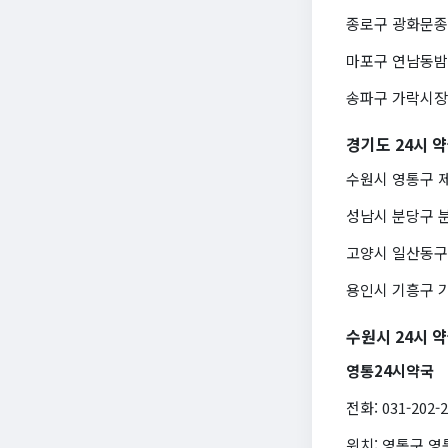
종로구 광화문종로약
마포구 연남동밤샘약
송파구 가락시장24
경기도 24시 
수원시 영통구 제일
성남시 분당구 분당2
고양시 일산동구 백
용인시 기흥구 기흥
수원시 24시 
영통24시약국
전화: 031-202-
위치: 영통구 영