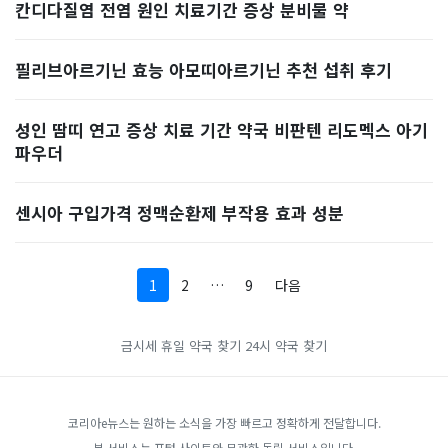
칸디다질염 전염 원인 치료기간 증상 분비물 약
필리브아르기닌 효능 아모띠아르기닌 추천 섭취 후기
성인 땀띠 연고 증상 치료 기간 약국 비판텐 리도멕스 아기
파우더
센시아 구입가격 정맥순환제 부작용 효과 성분
1
2
…
9
다음
금시세
휴일 약국 찾기
24시 약국 찾기
코리아e뉴스는 원하는 소식을 가장 빠르고 정확하게 전달합니다.
본 서비스는 포털 사이트와 무관한 독립 서비스입니다.