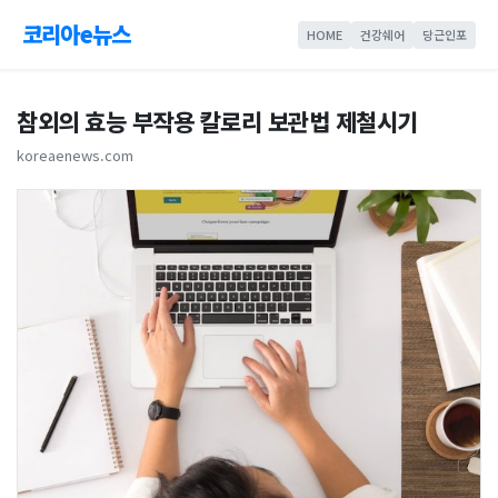
코리아e뉴스
HOME
건강쉐어
당근인포
참외의 효능 부작용 칼로리 보관법 제철시기
koreaenews.com