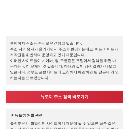
홈페이지 주소는 수시로 변경되고 있습니다.

주소 뒤의 숫자가 올라가면서 주소가 변경되는데요. 이는 사이트가 
저작권을 위반하여 운영되고 있기 때문입니다.

이러한 사이트들이 네이버, 빙, 구글같은 포털에서 검색을 하면 나
온다는 것이 문제인 것 같습니다. 아래와 같이 검색 결과가 나오고 
있습니다. 정부도 포털사이트에 요청해서 해결하면 될 같은데 왜 안 
하는지는 모르겠습니다.
뉴토끼 주소 검색 바로가기
📌 뉴토끼 처벌 관련
블랙툰은 비 합법적인 사이트이기 때문에 될 수 있으면 탑툰 같은 
정식적인 유료 사이트를 이용하시는 것을 추천드립니다. 아래 링크