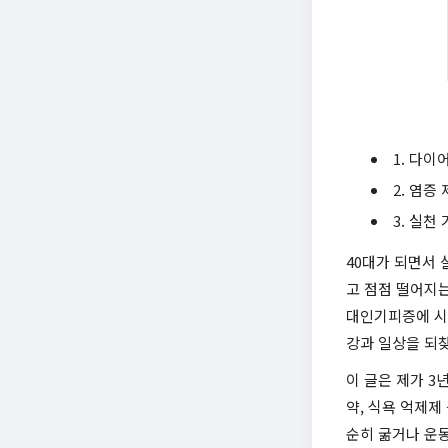
1. 다이
2. 염증
3. 실천
40대가 되면서 
고 점점 떨어지는
대인기피증에 시달
강과 일상을 되
이 글은 제가 
약, 식욕 억제제
순히 굶거나 운