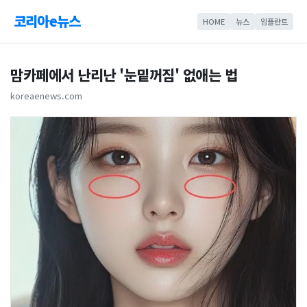
코리아e뉴스
HOME
뉴스
임플란트
맘카페에서 난리난 '눈밑꺼짐' 없애는 법
koreaenews.com