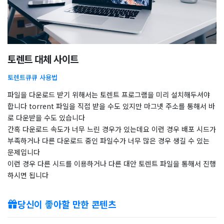
토렌트 대체 사이트
토렌트큐큐 사용법
파일을 다운로드 받기 위해서는 토렌트 프로그램을 미리 설치해두셔야
합니다 torrent 파일을 직접 받을 수도 있지만 마그넷 주소를 통해서 바
로 다운받을 수도 있습니다
간혹 다운로드 속도가 너무 느린 경우가 있는데요 이런 경우 배포 시드가
부족하거나 다른 다운로드 중인 파일수가 너무 많은 경우 생길 수 있는
문제입니다
이런 경우 다른 시드를 이용하거나 다른 대안 토렌트 파일을 통해서 진행
하시면 됩니다
당신이 좋아할 만한 콘텐츠