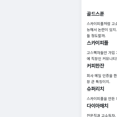
골드스푼
스카이피플처럼 고소
능해서 논란이 있지.
들 정도랄까.
스카이피플
고스펙자들만 가입 
에 직장인 커뮤니티
커피한잔
회사 메일 인증을 한
장 큰 특징이지.
슈퍼리치
스카이피플을 만든 회
다이아매치
전문직과 고소득자, 