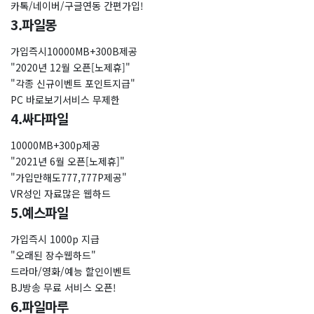
카톡/네이버/구글연동 간편가입!
3.파일몽
가입즉시10000MB+300B제공
"2020년 12월 오픈[노제휴]"
"각종 신규이벤트 포인트지급"
PC 바로보기서비스 무제한
4.싸다파일
10000MB+300p제공
"2021년 6월 오픈[노제휴]"
"가입만해도777,777P제공"
VR성인 자료많은 웹하드
5.예스파일
가입즉시 1000p 지급
"오래된 장수웹하드"
드라마/영화/예능 할인이벤트
BJ방송 무료 서비스 오픈!
6.파일마루