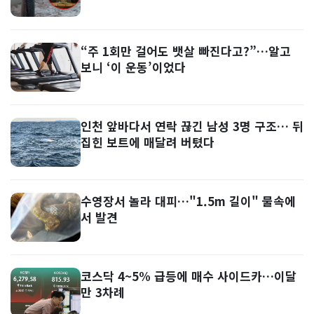
“주 1회만 걸어도 뱃살 빠진다고?”…알고
보니 ‘이 운동’이었다
인천 앞바다서 연락 끊긴 남성 3명 구조… 뒤
집힌 보트에 매달려 버텼다
수영장서 놀라 대피…"1.5m 길이" 물속에
서 발견
코스닥 4~5% 급등에 매수 사이드카…이달
만 3차례