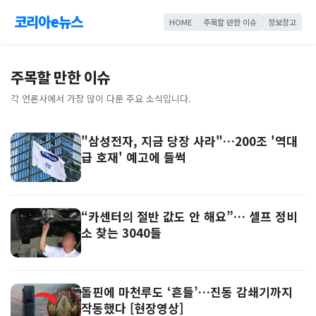
코리아e뉴스
HOME
주목할 만한 이슈
정보창고
주목할 만한 이슈
각 언론사에서 가장 많이 다룬 주요 소식입니다.
"삼성전자, 지금 당장 사라"…200조 '역대
급 호재' 예고에 들썩
“카센터의 절반 값도 안 해요”… 셀프 정비
소 찾는 3040들
돌핀에 마천루도 ‘흔들’…진동 감쇄기까지
작동했다 [현장영상]