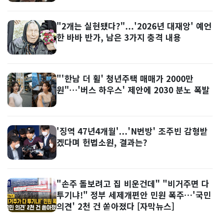
"2개는 실현됐다?"...'2026년 대재앙' 예언
한 바바 반가, 남은 3가지 충격 내용
"'한남 더 휠' 청년주택 매매가 2000만
원"…'버스 하우스' 제안에 2030 분노 폭발
'징역 47년4개월'...'N번방' 조주빈 감형받
겠다며 헌법소원, 결과는?
"손주 돌보려고 집 비운건데" "비거주면 다
투기냐!" 정부 세제개편안 민원 폭주…'국민
의견' 2천 건 쏟아졌다 [자막뉴스]