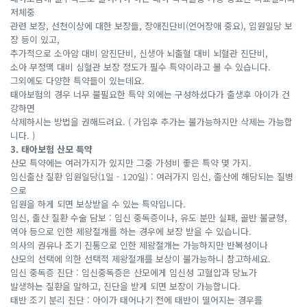
저체중
관련 보장, 선천이상에 대한 보장들, 장애진단비(언어장애 중요), 입원일당 보
장 등이 있고,
추가적으로 소아암 대비 암진단비, 신생아 뇌출혈 대비 뇌혈관 진단비,
소아 부정맥 대비 심혈관 보장 정도가 필수 특약이라고 볼 수 있습니다.
그외에도 다양한 특약들이 있는데요.
태아보험의 경우 너무 불필요한 특약 외에는 구성하셨다가 출생후 아이가 건
강하면
삭제하시는 방법을 권해드려요. ( 가입후 추가는 불가능하지만 삭제는 가능합
니다. )
3. 태아보험 산모 특약
산모 특약에는 여러가지가 있지만 그중 가성비 좋은 특약 몇 가지.
임신출산 질환 입원일당(1일 - 120일) : 여러가지 임신, 출산에 해당되는 질병
으로
입원을 하게 되면 보상받을 수 있는 특약입니다.
임신, 출산 질환 수술 담보 : 임신 중독증이나, 유도 분만 실패, 골반 불균형,
역아 등으로 인한 제왕절개를 하는 경우에 보장 받을 수 있습니다.
의사의 권유나 조기 진통으로 인한 제왕절개는 가능하지만 반복성이나
산모의 선택에 의한 선택적 제왕절개를 보상이 불가능하니 참고하세요.
임신 중독증 진단 : 임신중독증은 산모에게 임신성 고혈압과 당뇨가
발생하는 질환을 말하고, 진단을 받게 되면 보장이 가능합니다.
태반 조기 분리 진단 : 아이가 태어나기 전에 태반이 떨어지는 경우를