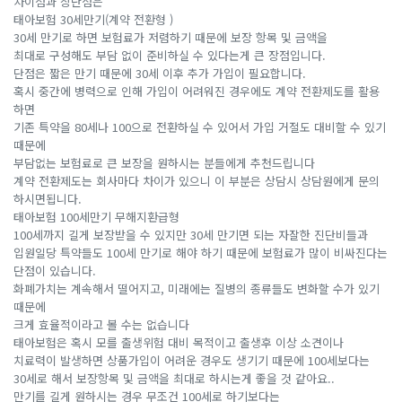
차이점과 장단점은
태아보험 30세만기(계약 전환형 )
30세 만기로 하면 보험료가 저렴하기 때문에 보장 항목 및 금액을
최대로 구성해도 부담 없이 준비하실 수 있다는게 큰 장점입니다.
단점은 짧은 만기 때문에 30세 이후 추가 가입이 필요합니다.
혹시 중간에 병력으로 인해 가입이 어려워진 경우에도 계약 전환제도를 활용
하면
기존 특약을 80세나 100으로 전환하실 수 있어서 가입 거절도 대비할 수 있기
때문에
부담없는 보험료로 큰 보장을 원하시는 분들에게 추천드립니다
계약 전환제도는 회사마다 차이가 있으니 이 부분은 상담시 상담원에게 문의
하시면됩니다.
태아보험 100세만기 무해지환급형
100세까지 길게 보장받을 수 있지만 30세 만기면 되는 자잘한 진단비들과
입원일당 특약들도 100세 만기로 해야 하기 때문에 보험료가 많이 비싸진다는
단점이 있습니다.
화폐가치는 계속해서 떨어지고, 미래에는 질병의 종류들도 변화할 수가 있기
때문에
크게 효율적이라고 볼 수는 없습니다
태아보험은 혹시 모를 출생위험 대비 목적이고 출생후 이상 소견이나
치료력이 발생하면 상품가입이 어려운 경우도 생기기 때문에 100세보다는
30세로 해서 보장항목 및 금액을 최대로 하시는게 좋을 것 같아요..
만기를 길게 원하시는 경우 무조건 100세로 하기보다는