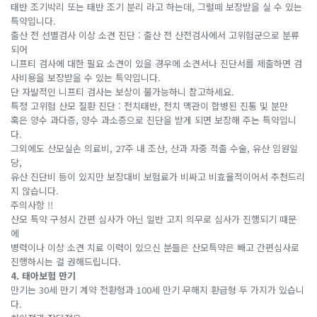
태반 조기박리 또는 태반 조기 분리 라고 하는데, 그럴떼 보장받을 실 수 있는
특약입니다.
출산 전 선별검사 이상 소견 진단 : 출산 전 산전검사에서 고위험군으로 분류
되어
니프티 검사에 대한 필요 소견이 있을 경우에 소견서나 진단서를 제출하면 검
사비용을 보장받을 수 있는 특약입니다.
단 자발적인 니프티 검사는 보상이 불가능하니 참고하세요.
특정 고위험 산모 질환 진단 : 전치태반, 전치 맥관이 합병된 진통 및 분만
혹은 양수 과다증, 양수 과소증으로 진단을 받게 되면 보장해 주는 특약입니
다.
그외에도 산모실손 의료비, 27주 내 조산, 산과 자중 적출 수술, 유산 입원일
당,
유산 진단비 등이 있지만 보장대비 보험료가 비싸고 비효율적이어서 추천드리
지 않습니다.
주의사항 !!
산모 특약 구성시 간편 심사가 아닌 일반 고지 의무로 심사가 진행되기 때문
에
병력이나 이상 소견 치료 이력이 있으신 분들은 산모특약은 빼고 간편심사로
진행하시는 걸 권해드립니다.
4. 태아보험 만기
만기는 30세 만기 계약 전환형과 100세 만기 무해지 환급형 두 가지가 있습니
다.