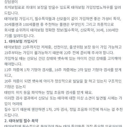
상담원이
최저보험료로 최대의 보장을 받을수 있도록 태아보험 가입방법노하우를 알려
드립니다.
태아보험 가입시기, 필수특약들과 산모들이 같이 가입하면 좋은 가성비 특약,
30세플랜과 100세플랜 중 추천하는 플랜은 무엇인지 그리고 최종적으로
회사별 순위까지 태아보험 정확한 정보(필수특약, 산모특약, 30세, 100세만
기)를 알려드립니다.
1. 태아보험 가입시기
태아보험은 22주까지만 저체중, 선천이상, 출생위험 보장 등이 가입 가능하고
23주부터는 가입이 불가능하기 때문에 22주 전에 준비해 주셔야 합니다.
가입하실 때는 산모님 건강 상태와 뱃속에 있는 아이의 건강 상태를 고지해야
해야합니다.
12주 차쯤에 1차 기형아 검사를, 16주 차쯤에는 2차 일반 기형아 검사를 받게
되고,
20주 차쯤이 되면 뱃속에 아이가 정상적으로 발달을 잘 하고 있는지 구조적인
기형은 없는지
태반의 위치 등을 파악하는 정밀 초음파 검사를 받게 돼요.
이러한 검사 결과에서 산모님 또는 태아에 대한 이상 소견이 발견될 시에는 가
입이 어려워
질수 있기 때문에 웬만하면 1차, 2차 검사, 정밀 초음파 이전에 하시는 걸 추천
드립니다.
2. 태아보험 필수 특약
태아보험에 필수적으로 들어가야 하는 태아 특약들중 가장 중요한 의료실비와