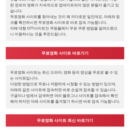
한 장르의 영화가 지속적으로 업데이트되어 많은 분들이 즐기고 있
습니다.

무료영화 사이트를 찾아내는 것이 꽤 까다로운 일인데요. 아래와 링
크를 확인하시면 무료영화 사이트로 바로 접속 가능합니다.

아래 대형 OTT사이트인 쿠팡플레이 무료 쿠폰 방법을 알려드렸으
니 이용하시는 것을 추천드립니다.
무료영화 사이트 바로가기
무료영화 사이트는 최신 드라마, 영화 등의 영상을 무료로 볼 수 있
는 사이트입니다.

다양한 방법으로 무료나 저렴하게 시청할 수 있는 방법이 있으며, 
아래와 같은 사이트에 접속하면 바로 손쉽게 접속할 수 있습니다.

구글이나 빙에서 검색하면 여러 블로그나 사이트를 접속해서 확인
해야 하지만 아래 사이트를 즐겨찾기 하시면 바로 접속 가능합니다.
무료영화 사이트 최신 바로가기