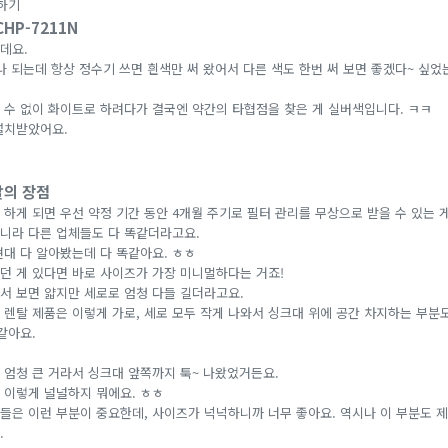
의하기
HP-7211N
데요.
 되는데 항상 정수기 쓰면 흰색만 써 왔어서 다른 색도 한번 써 보면 좋겠다~ 싶었는
 수 없이 화이트로 하려다가 결국엔 약간의 타협점을 찾은 게 실버색입니다. ㅋㅋ
설치받았어요.
탈의 장점
 하게 되면 우선 약정 기간 동안 4개월 주기로 필터 관리를 무상으로 받을 수 있는 
니라 다른 업체들도 다 똑같더라고요.
, 현대 다 알아봤는데 다 똑같아요. ㅎㅎ
던 게 있다면 바로 사이즈가 가장 미니멀하다는 거죠!
서 보면 얇지만 세로로 엄청 다들 길더라고요.
 렌탈 제품은 이렇게 가로, 세로 모두 작게 나와서 싱크대 위에 공간 차지하는 부분
같아요.
 엄청 큰 거라서 싱크대 앞쪽까지 툭~ 나왔었거든요.
 이렇게 널널하지 뭐에요. ㅎㅎ
들은 이런 부분이 중요한데, 사이즈가 넉넉하니까 너무 좋아요. 역시나 이 부분도 제
.