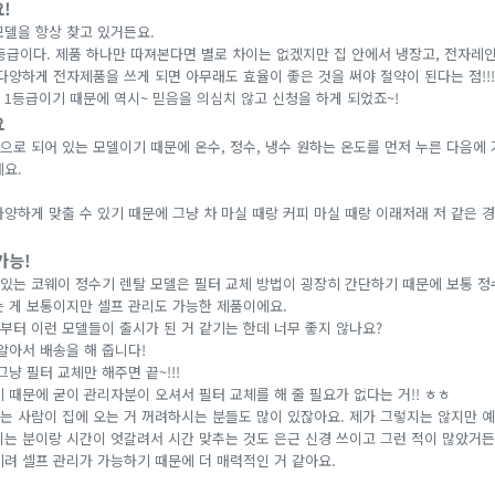
!
모델을 항상 찾고 있거든요.
등급이다. 제품 하나만 따져본다면 별로 차이는 없겠지만 집 안에서 냉장고, 전자레인
다양하게 전자제품을 쓰게 되면 아무래도 효율이 좋은 것을 써야 절약이 된다는 점!!!
 1등급이기 때문에 역시~ 믿음을 의심치 않고 신청을 하게 되었죠~!
요
으로 되어 있는 모델이기 때문에 온수, 정수, 냉수 원하는 온도를 먼저 누른 다음에 
예요.
양하게 맞출 수 있기 때문에 그냥 차 마실 때랑 커피 마실 때랑 이래저래 저 같은 경
가능!
고 있는 코웨이 정수기 렌탈 모델은 필터 교체 방법이 굉장히 간단하기 때문에 보통 
는 게 보통이지만 셀프 관리도 가능한 제품이에요.
부터 이런 모델들이 출시가 된 거 같기는 한데 너무 좋지 않나요?
알아서 배송을 해 줍니다!
그냥 필터 교체만 해주면 끝~!!!
 때문에 굳이 관리자분이 오셔서 필터 교체를 해 줄 필요가 없다는 거!! ㅎㅎ
는 사람이 집에 오는 거 꺼려하시는 분들도 많이 있잖아요. 제가 그렇지는 않지만 예
시는 분이랑 시간이 엇갈려서 시간 맞추는 것도 은근 신경 쓰이고 그런 적이 많았거든
히려 셀프 관리가 가능하기 때문에 더 매력적인 거 같아요.