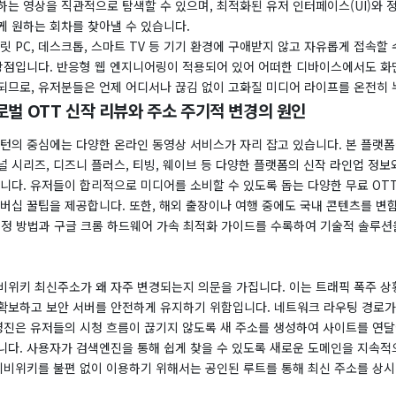
하는 영상을 직관적으로 탐색할 수 있으며, 최적화된 유저 인터페이스(UI)와 
게 원하는 회차를 찾아낼 수 있습니다.
릿 PC, 데스크톱, 스마트 TV 등 기기 환경에 구애받지 않고 자유롭게 접속할
 강점입니다. 반응형 웹 엔지니어링이 적용되어 있어 어떠한 디바이스에서도 화
되므로, 유저분들은 언제 어디서나 끊김 없이 고화질 미디어 라이프를 온전히 
로벌 OTT 신작 리뷰와 주소 주기적 변경의 원인
패턴의 중심에는 다양한 온라인 동영상 서비스가 자리 잡고 있습니다. 본 플랫
 시리즈, 디즈니 플러스, 티빙, 웨이브 등 다양한 플랫폼의 신작 라인업 정
니다. 유저들이 합리적으로 미디어를 소비할 수 있도록 돕는 다양한 무료 OT
버십 꿀팁을 제공합니다. 또한, 해외 출장이나 여행 중에도 국내 콘텐츠를 변
 설정 방법과 구글 크롬 하드웨어 가속 최적화 가이드를 수록하여 기술적 솔루션
비위키 최신주소가 왜 자주 변경되는지 의문을 가집니다. 이는 트래픽 폭주 
확보하고 보안 서버를 안전하게 유지하기 위함입니다. 네트워크 라우팅 경로
운영진은 유저들의 시청 흐름이 끊기지 않도록 새 주소를 생성하여 사이트를 연
니다. 사용자가 검색엔진을 통해 쉽게 찾을 수 있도록 새로운 도메인을 지속적
 티비위키를 불편 없이 이용하기 위해서는 공인된 루트를 통해 최신 주소를 상시