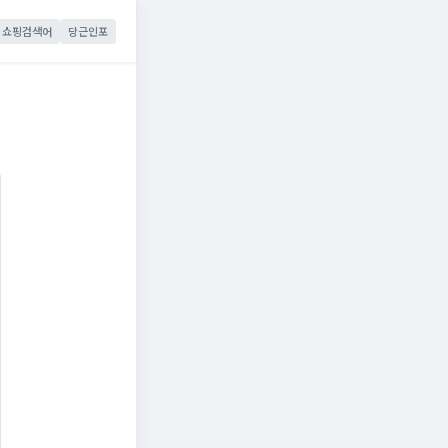
쇼핑검색어
당근인포