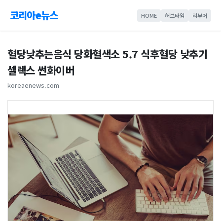
코리아e뉴스
HOME
허브타임
리뷰어
혈당낮추는음식 당화혈색소 5.7 식후혈당 낮추기
셀렉스 썬화이버
koreaenews.com