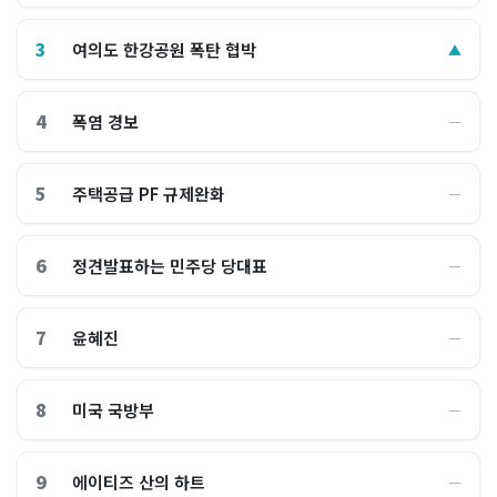
3
여의도 한강공원 폭탄 협박
▲
4
폭염 경보
―
5
주택공급 PF 규제완화
―
6
정견발표하는 민주당 당대표
―
7
윤혜진
―
8
미국 국방부
―
9
에이티즈 산의 하트
―