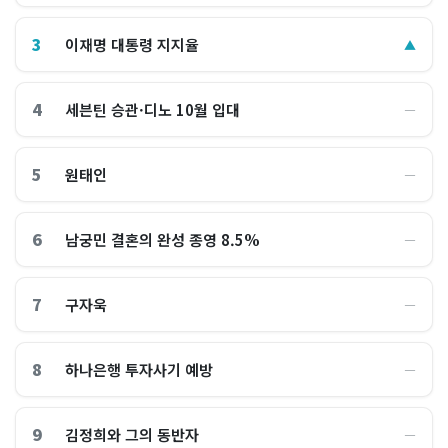
3
이재명 대통령 지지율
▲
4
세븐틴 승관·디노 10월 입대
―
5
원태인
―
6
남궁민 결혼의 완성 종영 8.5%
―
7
구자욱
―
8
하나은행 투자사기 예방
―
9
김정희와 그의 동반자
―