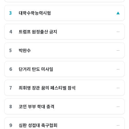
3
대학수학능력시험
▲
4
트럼프 원정출산 금지
―
5
박완수
―
6
단거리 탄도 미사일
―
7
최휘영 장관 꿈의 페스티벌 참석
―
8
코인 부부 학대 충격
―
9
심판 성접대 축구협회
―