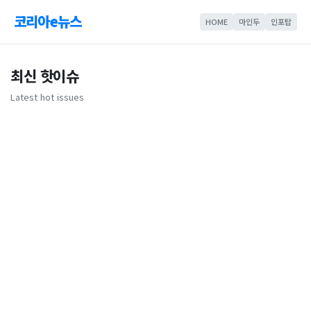
코리아e뉴스
HOME
마인두
인포탑
최신 핫이슈
Latest hot issues