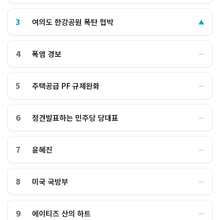
3
여의도 한강공원 폭탄 협박
▲
4
폭염 경보
―
5
주택공급 PF 규제완화
―
6
정견발표하는 민주당 당대표
―
7
윤혜진
―
8
미국 국방부
―
9
에이티즈 산의 하트
―