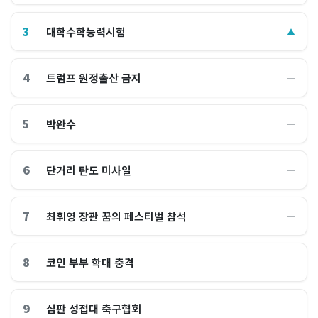
3
대학수학능력시험
▲
4
트럼프 원정출산 금지
―
5
박완수
―
6
단거리 탄도 미사일
―
7
최휘영 장관 꿈의 페스티벌 참석
―
8
코인 부부 학대 충격
―
9
심판 성접대 축구협회
―