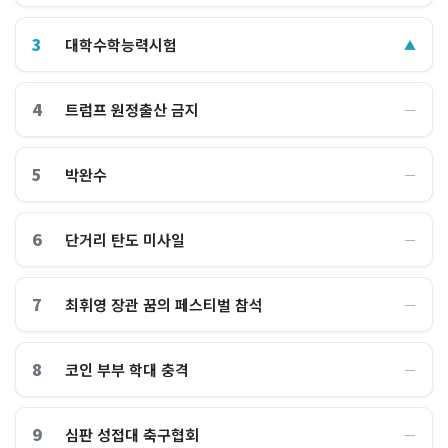
3
대학수학능력시험
▲
4
트럼프 원정출산 금지
―
5
박완수
―
6
단거리 탄도 미사일
―
7
최휘영 장관 꿈의 페스티벌 참석
―
8
코인 부부 학대 충격
―
9
심판 성접대 축구협회
―