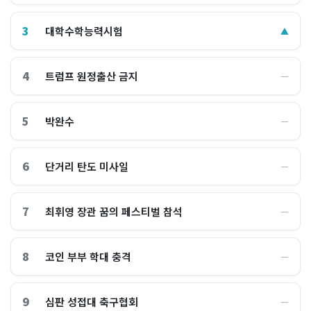
3
대학수학능력시험
▲
4
트럼프 원정출산 금지
―
5
박완수
―
6
단거리 탄도 미사일
―
7
최휘영 장관 꿈의 페스티벌 참석
―
8
코인 부부 학대 충격
―
9
심판 성접대 축구협회
―