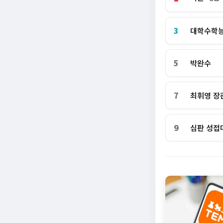
3
대학수학
5
박완수
7
최휘영 장
9
심판 성접