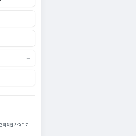
―
―
―
―
. 합리적인 가격으로