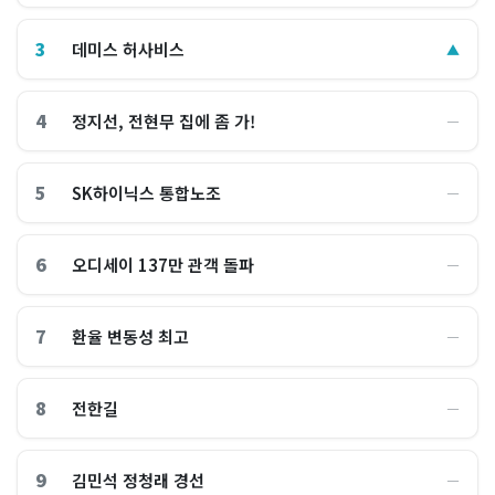
3
데미스 허사비스
▲
4
정지선, 전현무 집에 좀 가!
―
5
SK하이닉스 통합노조
―
6
오디세이 137만 관객 돌파
―
7
환율 변동성 최고
―
8
전한길
―
9
김민석 정청래 경선
―