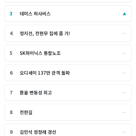
3
데미스 허사비스
▲
4
정지선, 전현무 집에 좀 가!
―
5
SK하이닉스 통합노조
―
6
오디세이 137만 관객 돌파
―
7
환율 변동성 최고
―
8
전한길
―
9
김민석 정청래 경선
―