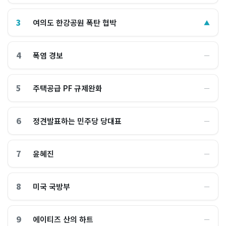
3
여의도 한강공원 폭탄 협박
▲
4
폭염 경보
―
5
주택공급 PF 규제완화
―
6
정견발표하는 민주당 당대표
―
7
윤혜진
―
8
미국 국방부
―
9
에이티즈 산의 하트
―