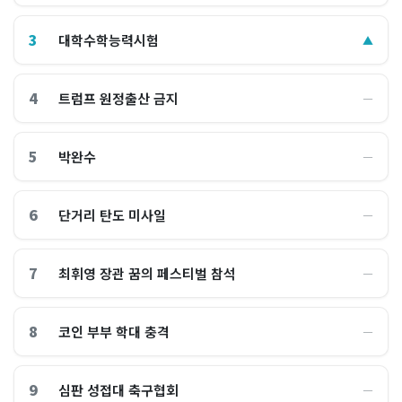
3
대학수학능력시험
▲
4
트럼프 원정출산 금지
―
5
박완수
―
6
단거리 탄도 미사일
―
7
최휘영 장관 꿈의 페스티벌 참석
―
8
코인 부부 학대 충격
―
9
심판 성접대 축구협회
―