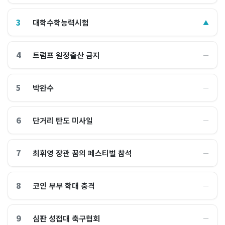
3
대학수학능력시험
▲
4
트럼프 원정출산 금지
―
5
박완수
―
6
단거리 탄도 미사일
―
7
최휘영 장관 꿈의 페스티벌 참석
―
8
코인 부부 학대 충격
―
9
심판 성접대 축구협회
―