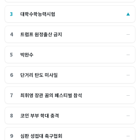
3
대학수학능력시험
▲
4
트럼프 원정출산 금지
―
5
박완수
―
6
단거리 탄도 미사일
―
7
최휘영 장관 꿈의 페스티벌 참석
―
8
코인 부부 학대 충격
―
9
심판 성접대 축구협회
―