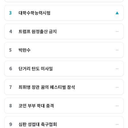
3
대학수학능력시험
▲
4
트럼프 원정출산 금지
―
5
박완수
―
6
단거리 탄도 미사일
―
7
최휘영 장관 꿈의 페스티벌 참석
―
8
코인 부부 학대 충격
―
9
심판 성접대 축구협회
―