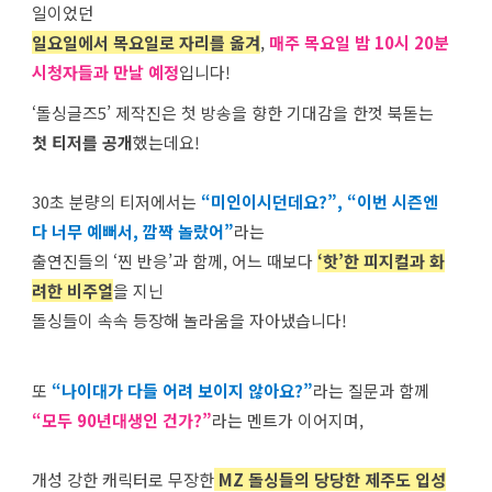
일이었던
일요일에서 목요일로 자리를 옮겨
,
매주 목요일 밤 10시 20분
시청자들과 만날 예정
입니다!
‘돌싱글즈5’ 제작진은 첫 방송을 향한 기대감을 한껏 북돋는
첫 티저를 공개
했는데요!
30초 분량의 티저에서는
“미인이시던데요?”, “이번 시즌엔
다 너무 예뻐서, 깜짝 놀랐어”
라는
출연진들의 ‘찐 반응’과 함께, 어느 때보다
‘핫’한 피지컬과 화
려한 비주얼
을 지닌
돌싱들이 속속 등장해 놀라움을 자아냈습니다!
또
“나이대가 다들 어려 보이지 않아요?”
라는 질문과 함께
“모두 90년대생인 건가?”
라는 멘트가 이어지며,
개성 강한 캐릭터로 무장한
MZ 돌싱들의 당당한 제주도 입성