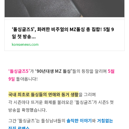
‘돌싱글즈5', 화려한 비주얼의 MZ돌싱 총 집합! 5월 9
일 첫 방송...
koreaenews.com
‘돌싱글즈5’
가
‘90년대생 MZ 돌싱’
들의 등장을 알리며
5월
9일
돌아옵니다!
국내 최초로 돌싱들의 연애와 동거 생활
을 그리며
각 시즌마다 뜨거운 화제를 불러모은 ‘돌싱글즈’가 시즌5 첫
방송을 확정했습니다.
그간 ‘돌싱글즈’는 돌싱남녀들의
솔직한 이야기
와
거침없는
직진 로맨스,