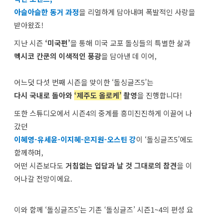
아슬아슬한 동거 과정
을 리얼하게 담아내며 폭발적인 사랑을
받아왔죠!
지난 시즌
‘미국편’
을 통해 미국 교포 돌싱들의 특별한 삶과
멕시코 칸쿤의 이색적인 풍광
을 담아낸 데 이어,
어느덧 다섯 번째 시즌을 맞이한 ‘돌싱글즈5’는
다시 국내로 돌아와
‘제주도 올로케’
촬영
을 진행합니다!
또한 스튜디오에서 시즌4의 중계를 흥미진진하게 이끌어 나
갔던
이혜영-유세윤-이지혜-은지원-오스틴 강
이 ‘돌싱글즈5’에도
함께하며,
어떤 시즌보다도
거침없는 입담과 날 것 그대로의 참견
을 이
어나갈 전망이에요.
이와 함께 ‘돌싱글즈5’는 기존 ‘돌싱글즈’ 시즌1~4의 편성 요