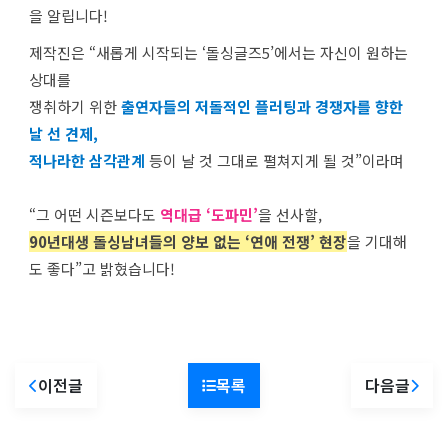
을 알립니다!
제작진은 “새롭게 시작되는 ‘돌싱글즈5’에서는 자신이 원하는
상대를
쟁취하기 위한
출연자들의 저돌적인 플러팅과 경쟁자를 향한
날 선 견제,
적나라한 삼각관계
등이 날 것 그대로 펼쳐지게 될 것”이라며
“그 어떤 시즌보다도
역대급 ‘도파민’
을 선사할,
90년대생 돌싱남녀들의 양보 없는 ‘연애 전쟁’ 현장
을 기대해
도 좋다”고 밝혔습니다!
이전글
목록
다음글