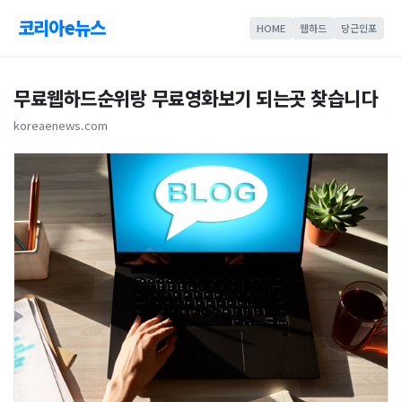
코리아e뉴스
HOME
웹하드
당근인포
무료웹하드순위랑 무료영화보기 되는곳 찾습니다
koreaenews.com